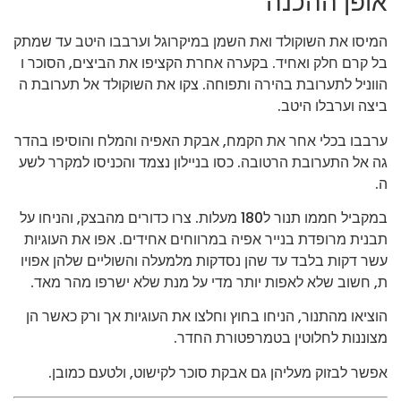
אופן ההכנה
המיסו את השוקולד ואת השמן במיקרוגל וערבבו היטב עד שמתק
בל קרם חלק ואחיד. בקערה אחרת הקציפו את הביצים, הסוכר ו
הווניל לתערובת בהירה ותפוחה. צקו את השוקולד אל תערובת ה
ביצה וערבלו היטב.
ערבבו בכלי אחר את הקמח, אבקת האפיה והמלח והוסיפו בהדר
גה אל התערובת הרטובה. כסו בניילון נצמד והכניסו למקרר לשע
ה.
במקביל חממו תנור ל180 מעלות. צרו כדורים מהבצק, והניחו על
תבנית מרופדת בנייר אפיה במרווחים אחידים. אפו את העוגיות
עשר דקות בלבד עד שהן נסדקות מלמעלה והשוליים שלהן אפויו
ת, חשוב שלא לאפות יותר מדי על מנת שלא ישרפו מהר מאד.
הוציאו מהתנור, הניחו בחוץ וחלצו את העוגיות אך ורק כאשר הן
מצוננות לחלוטין בטמרפטורת החדר.
אפשר לבזוק מעליהן גם אבקת סוכר לקישוט, ולטעם כמובן.