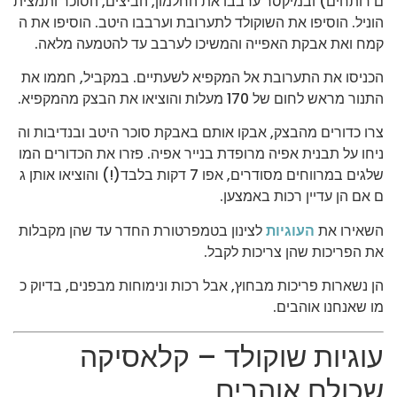
ם רותחים) ובמיקסר ערבבו את החלמון, הביצים, הסוכר ותמצית
הוניל. הוסיפו את השוקולד לתערובת וערבבו היטב. הוסיפו את ה
קמח ואת אבקת האפייה והמשיכו לערבב עד להטמעה מלאה.
הכניסו את התערובת אל המקפיא לשעתיים. במקביל, חממו את
התנור מראש לחום של 170 מעלות והוציאו את הבצק מהמקפיא.
צרו כדורים מהבצק, אבקו אותם באבקת סוכר היטב ובנדיבות וה
ניחו על תבנית אפיה מרופדת בנייר אפיה. פזרו את הכדורים המו
שלגים במרווחים מסודרים, אפו 7 דקות בלבד(!) והוציאו אותן ג
ם אם הן עדיין רכות באמצען.
השאירו את
העוגיות
לצינון בטמפרטורת החדר עד שהן מקבלות
את הפריכות שהן צריכות לקבל.
הן נשארות פריכות מבחוץ, אבל רכות ונימוחות מבפנים, בדיוק כ
מו שאנחנו אוהבים.
עוגיות שוקולד – קלאסיקה
שכולם אוהבים