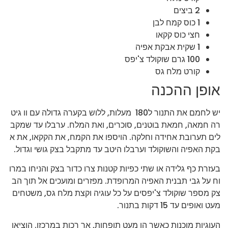
2 ביצים
1 כוס קמח לבן
חצי כוס קקאו
1 שקית אבקת אפיה
100 גרם שוקולד צ'יפס
קורט מלח גס
אופן ההכנה
יש לחמם את התנור ל180 מעלות, ללוש בקערה גדולה עם וו גיט
רה חמאה, חמאת בוטנים, סוכרים, ואת המלח. ערבלו עד שמקב
לים תערובת אחידה וחלקה. הויספו את הקמח, את הקקאו, את א
בקת האפיה והשוקולד וערבלו היטב עד מתקבל בצק גושי וגדול.
בעזרת כף גלידה או שתי כפיות קטנות צרו כדור בצק והניחו במרו
וח על גבי תבנית האפיה המרופדת. מפזרים ומועכים אל תוך הב
צק מספר שוקולד צ'יפסים על כל עוגיה וקצת מלח גס, משטחים
מעט ואופים עד 15 דקות בתנור.
העוגיות מוכנות כאשר הן מעט תופחות, אך רכות במרכזן. הוציאו