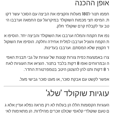
אופן ההכנה
חממו תנור ל180 מעלות והקציפו את הביצה עם הסוכר עשר דקו
ת. המיסו חצי מכמות השוקולד במיקרוגל עם החמאה וערבבו הי
טב עד לקבלת קרם שוקולד חלק.
נפו את הקמח והמלח וערבבו את השוקולד והביצה יחד. הוסיפו א
ת הקמח והווניל וערבבו למלית אחידה וחלקה. הוסיפו את השוקול
ד הקצוץ שלא המסתם. וערבבו בעדינות.
צרו באמצעות כפית צורות קטנות של עוגיות על גבי תבנית האפי
ה ובמרווחים ואפו 8 דקות בלבד בתנור. הוציאו את העוגיות לאח
ר 8 דקות ותנו להן להצטנן היטב בטמפרטורת החדר.
אפשר לקשט עם אבקת סוכר, או מעט סוכר גבישי מעל.
עוגיות שוקולד 'שלג'
העוגיות הקסומות הללו הן בעלות לא רק מראה נפלא ועדין אלא ג
ם טעם שוקולדי קלאסי שכולנו זוכרים מהילדות. הן מתאימות לאי