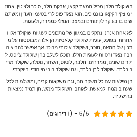
השוקולד הלבן מכיל חמאת קקאו, אבקת חלב, סוכר ולציטין. אחוז
י מוצקי הקקאו בו נמוכים. הוא מאד פופולרי בטעמו העדין ומשתמ
שים בו בעיקר לקינוחים ובמצבו הנוזלי כממרח, ולעוגות.
לא אחת אנחנו נתקלים במגוון של מתכונים לעוגיות שוקולד אלו ו
אחרות. בפועל, עוגיות שוקולד קלאסיות הן אלו המבוססות על מ
תכון של חמאה, סוכר, ושוקולד איכותי מרוכז. אך אפשר להביא ה
רבה מאד ורסיות לעוגיות הללו. תוכלו לשלב בהן שוקולד צ'יפס, ל
יקרים שונים, ממרחים. חלבה, לוטוס, השחר, נוטלה, שוקולד מרי
ר בלבד. שוקולד לבן בלבד, וגם שוקולד רובי הייחודי והיוקרתי.
הן נפלאות עם כל משקה חם, וגם משקאות קרים, ומושלמות לכל
שעה ביממה. למעשה, לאוהבי השוקולד ממש, הן תמיד נמצאות
בהישג יד.
5/5 - (1 דירוגים)