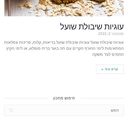
הוסף קו תחתון לקישורים
format_underlined
סמן קישורים
font_download
עוגיות שיבולת שועל
לאפס את כל האפשרויות
cached
ספטמבר 2, 2022
עוגיות שיבולת שועל עוגיות שיבולת שועל בריאות, קלות, פריכות ונפלאות
המתאימות לימי החורף הקרים עם תה בוער בריח מופלא, או לימי הקיץ
החמים לצד משקה
קרא עוד »
חיפוש מתכון